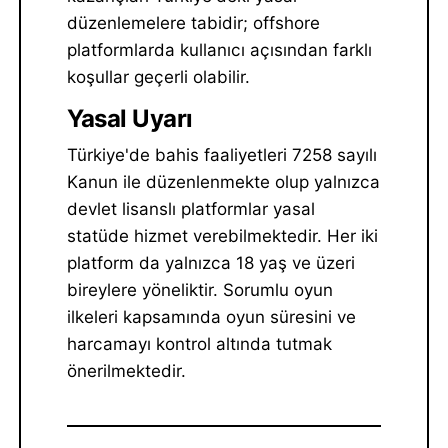
düzenlemelere tabidir; offshore
platformlarda kullanıcı açısından farklı
koşullar geçerli olabilir.
Yasal Uyarı
Türkiye'de bahis faaliyetleri 7258 sayılı
Kanun ile düzenlenmekte olup yalnızca
devlet lisanslı platformlar yasal
statüde hizmet verebilmektedir. Her iki
platform da yalnızca 18 yaş ve üzeri
bireylere yöneliktir. Sorumlu oyun
ilkeleri kapsamında oyun süresini ve
harcamayı kontrol altında tutmak
önerilmektedir.