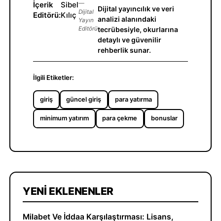
İçerik
Sibel
—
Dijital yayıncılık ve veri
Dijital
Editörü:
Kılıç
analizi alanındaki
Yayın
Editörü
tecrübesiyle, okurlarına
detaylı ve güvenilir
rehberlik sunar.
İlgili Etiketler:
giriş
güncel giriş
para yatırma
minimum yatırım
para çekme
bonuslar
YENI EKLENENLER
Milabet Ve İddaa Karşılaştırması: Lisans,