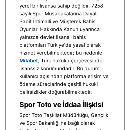
yerel bir lisansa sahip değildir. 7258
sayılı Spor Müsabakalarına Dayalı
Sabit İhtimalli ve Müşterek Bahis
Oyunları Hakkında Kanun uyarınca
yalnızca devlet lisanslı bahis
platformları Türkiye'de yasal olarak
hizmet verebilmektedir; bu nedenle
Milabet
, Türk hukuku çerçevesinde
lisanssız konumundadır. Bu durum,
kullanıcı açısından platforma erişim ve
ödeme süreçlerinde çeşitli hukuki
belirsizlikler doğurabilmektedir.
Spor Toto ve İddaa İlişkisi
Spor Toto Teşkilat Müdürlüğü, Gençlik
ve Spor Bakanlığı'na bağlı olarak