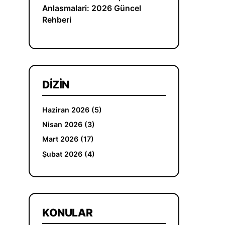
Anlasmalari: 2026 Güncel
Rehberi
DIZIN
Haziran 2026 (5)
Nisan 2026 (3)
Mart 2026 (17)
Şubat 2026 (4)
KONULAR