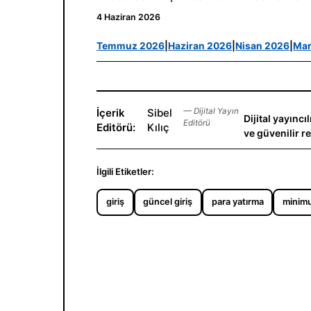
4 Haziran 2026
Temmuz 2026
|
Haziran 2026
|
Nisan 2026
|
Mar
İçerik
Sibel
— Dijital Yayın
Dijital yayıncı
Editörü
Editörü:
Kılıç
ve güvenilir r
İlgili Etiketler:
giriş
güncel giriş
para yatırma
minimu