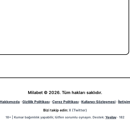
Milabet © 2026. Tüm hakları saklıdır.
Hakkımızda
·
Gizlilik Politikası
·
Çerez Politikası
·
Kullanıcı Sözleşmesi
·
İletişi
Bizi takip edin:
X (Twitter)
18+ | Kumar bağımlılık yapabilir, lütfen sorumlu oynayın. Destek:
Yeşilay
· 182