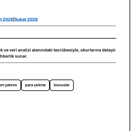
t 2026
|
Şubat 2026
lık ve veri analizi alanındaki tecrübesiyle, okurlarına detaylı
ehberlik sunar.
m yatırım
para çekme
bonuslar