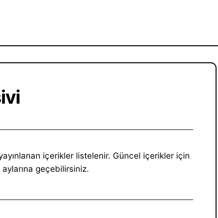
ivi
nlanan içerikler listelenir. Güncel içerikler için
aylarına geçebilirsiniz.